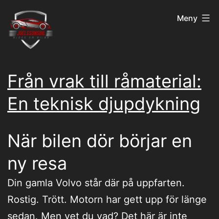
Hoppa
joelssonsbil.n
Meny
till
innehåll
Från vrak till råmaterial:
En teknisk djupdykning
När bilen dör börjar en
ny resa
Din gamla Volvo står där på uppfarten.
Rostig. Trött. Motorn har gett upp för länge
sedan. Men vet du vad? Det här är inte