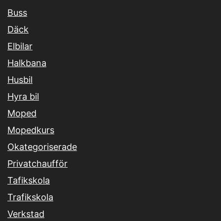
Buss
Däck
Elbilar
Halkbana
Husbil
Hyra bil
Moped
Mopedkurs
Okategoriserade
Privatchaufför
Tafikskola
Trafikskola
Verkstad