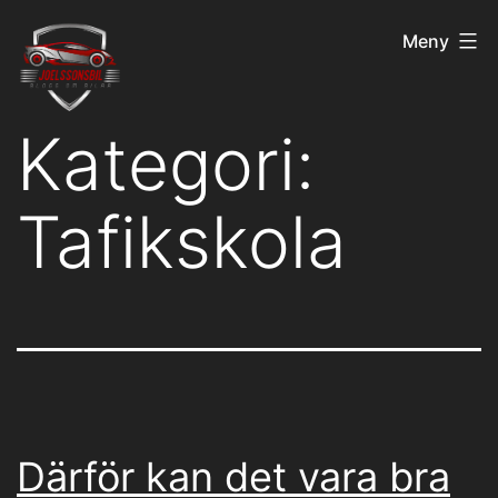
Hoppa
joelssonsbil.nu
Meny
till
innehåll
Kategori:
Tafikskola
Därför kan det vara bra