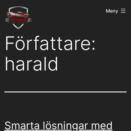
Hoppa
joelssonsbil.nu
Meny
till
innehåll
Författare:
harald
Smarta lösningar med