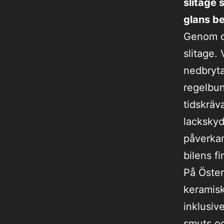
slitage 
glans be
Genom da
slitage.
nedbryt
regelbun
tidskrä
lackskyd
påverkan
bilens fi
På Öster
keramisk
inklusiv
smuts oc