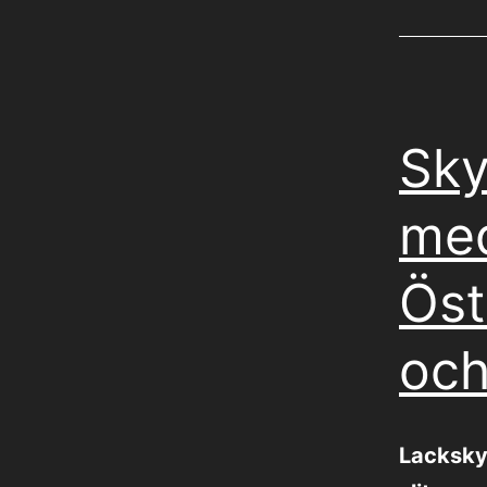
Sky
med
Öst
och
Lacksky