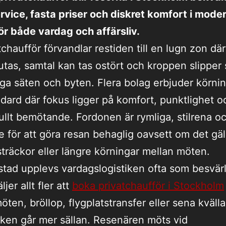
rvice, fasta priser och diskret komfort i mode
ör både vardag och affärsliv.
tchaufför förvandlar restiden till en lugn zon dä
utas, samtal kan tas ostört och kroppen slipper
nga säten och byten. Flera bolag erbjuder körn
dard där fokus ligger på komfort, punktlighet o
ullt bemötande. Fordonen är rymliga, stilrena o
e för att göra resan behaglig oavsett om det gäl
sträckor eller längre körningar mellan möten.
rstad upplevs vardagslogistiken ofta som besvärl
ljer allt fler att
boka privatchaufför i Stockholm
öten, bröllop, flygplatstransfer eller sena kvälla
fiken går mer sällan. Resenären möts vid