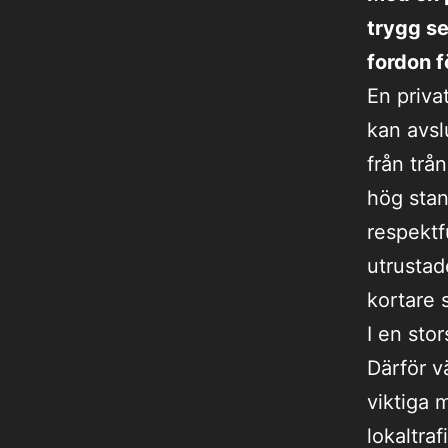
trygg se
fordon f
En priva
kan avsl
från trå
hög stan
respektf
utrustad
kortare 
I en sto
Därför vä
viktiga m
lokaltra