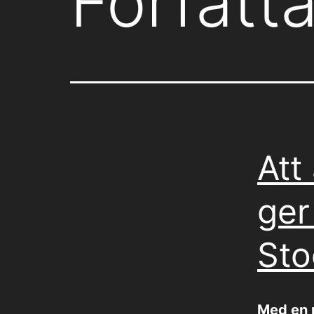
Författ
Att
ger
Sto
Med en 