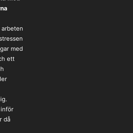
rna
r arbeten
 stressen
ingar med
ch ett
ch
ler
ig.
inför
r då