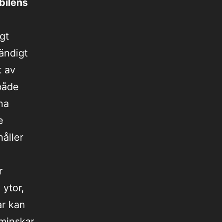
bilens
gt
tändigt
t av
 både
na
e
håller
r
 ytor,
ar kan
 minskar