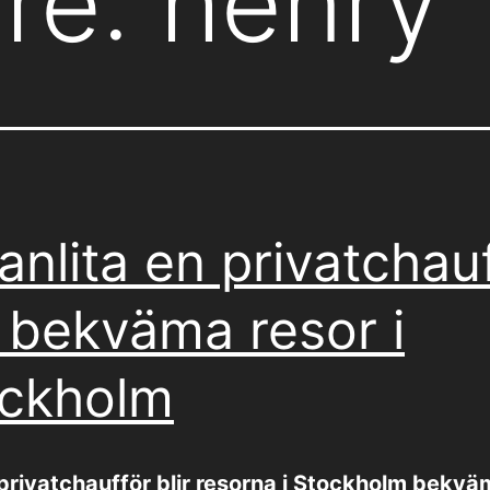
are:
henry
 anlita en privatchau
 bekväma resor i
ckholm
privatchaufför blir resorna i Stockholm bekv