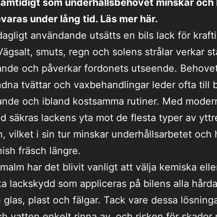
samtidigt som underhållsbehovet minskar och 
varas under lång tid. Läs mer här.
gligt användande utsätts en bils lack för krafti
 Vägsalt, smuts, regn och solens strålar verkar s
ande och påverkar fordonets utseende. Behove
dna tvättar och vaxbehandlingar leder ofta till
vande och ibland kostsamma rutiner. Med moder
d säkras lackens yta mot de flesta typer av yttr
, vilket i sin tur minskar underhållsarbetet och 
nish fräsch längre.
malm har det blivit vanligt att välja kemiska elle
a lackskydd som appliceras på bilens alla hårda
e glas, plast och fälgar. Tack vare dessa lösning
h vatten enkelt rinna av, och risken för skador