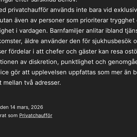
d privatchaufför används inte bara vid exklusi
en utan även av personer som prioriterar trygghet
ghet i vardagen. Barnfamiljer anlitar ibland tjän
omster, äldre använder den för sjukhusbesök 
ser fördelar i att chefer och gäster kan resa ostö
tionen av diskretion, punktlighet och genomg
ice gör att upplevelsen uppfattas som mer än b
t mellan två adresser.
t den
14 mars, 2026
erat som
Privatchaufför