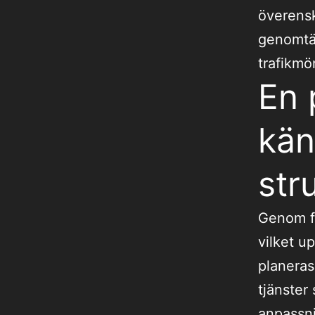
överensk
genomtän
trafikmö
En 
kän
str
Genom fa
vilket up
planeras
tjänster
anpassni