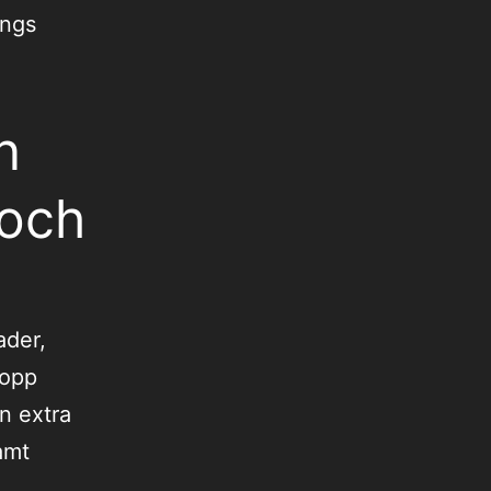
ängs
n
 och
ader,
topp
n extra
amt