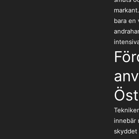
markant.
bara en 
andrahan
intensiva
För
anv
Ös
Tekniken
innebär 
skyddet 