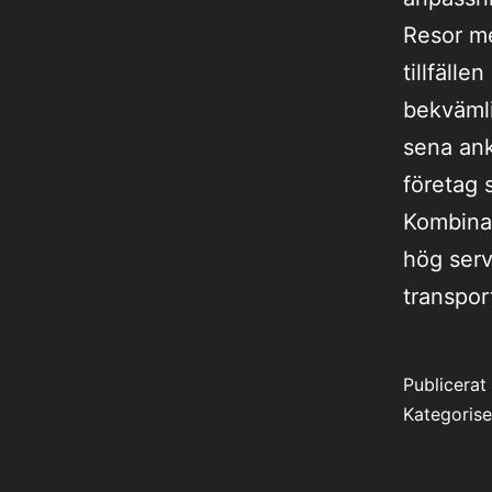
Resor me
tillfäll
bekvämli
sena ank
företag 
Kombina
hög serv
transpor
Publicera
Kategoris