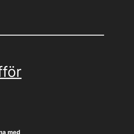
fför
äma med