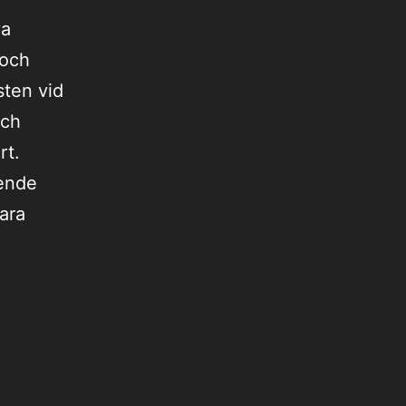
va
 och
sten vid
och
rt.
ående
ara