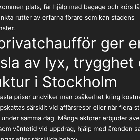
ommen plats, får hjälp med bagage och körs l
kta rutter av erfarna förare som kan stadens
nster.
privatchaufför ger e
sla av lyx, trygghet
uktur i Stockholm
sta priser undviker man osäkerhet kring kostn
pskattas särskilt vid affärsresor eller när flera s
 under samma dag. Många aktörer erbjuder äve
 som väntetid vid uppdrag, hjälp med ärenden s
ngar efter särskilda behov.