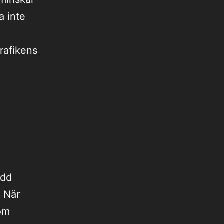
a inte
rafikens
ydd
. När
som